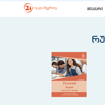
ᲛᲗᲐᲕᲐᲠᲘ
რუ