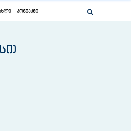
ᲐᲮᲚᲔ
ᲙᲝᲜᲢᲐᲥᲢᲘ
სი)